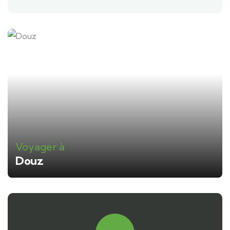
Voyager à
Douz