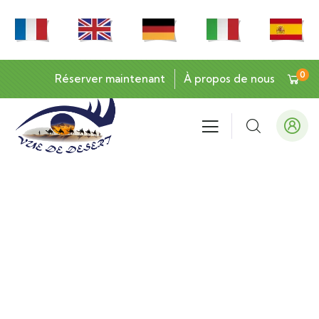
0
Réserver maintenant
À propos de nous
Testimonials
People Don’t Take, Trips Take People.