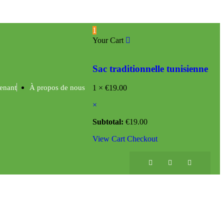
1
Your Cart
Sac traditionnelle tunisienne
enant
À propos de nous
1 ×
€
19.00
×
Subtotal:
€
19.00
View Cart
Checkout