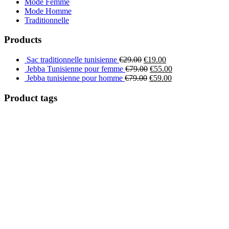
Mode Femme
Mode Homme
Traditionnelle
Products
Sac traditionnelle tunisienne
€
29.00
€
19.00
Jebba Tunisienne pour femme
€
79.00
€
55.00
Jebba tunisienne pour homme
€
79.00
€
59.00
Product tags
Besoin d'aide pour les circuits et les