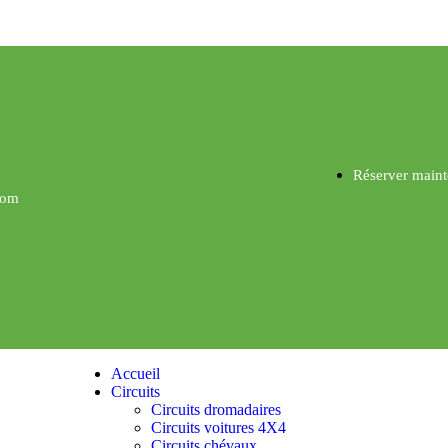
Réserver maint
com
Accueil
Circuits
Circuits dromadaires
Circuits voitures 4X4
Circuits chévaux