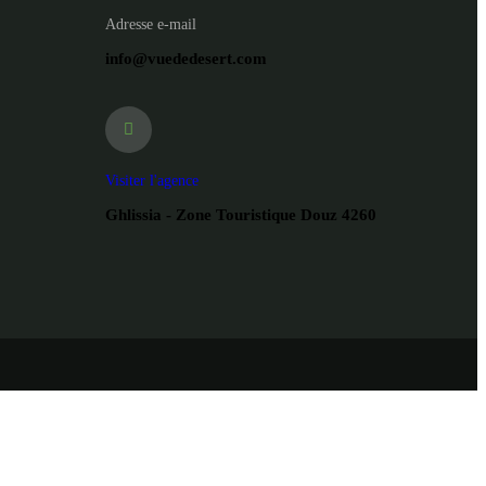
Adresse e-mail
info@vuededesert.com
Visiter l'agence
Ghlissia - Zone Touristique Douz 4260