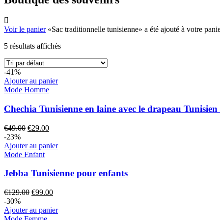
Voir le panier
«Sac traditionnelle tunisienne» a été ajouté à votre panie
5 résultats affichés
-41%
Ajouter au panier
Mode Homme
Chechia Tunisienne en laine avec le drapeau Tunisien
€
49.00
€
29.00
-23%
Ajouter au panier
Mode Enfant
Jebba Tunisienne pour enfants
€
129.00
€
99.00
-30%
Ajouter au panier
Mode Femme