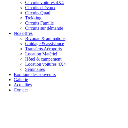
Circuits voitures 4X4
Circuits chévaux
Circuits Quad
Trekking
Circuits Famille
Circuits sur démande
Nos offres
Bivouac & animations
Guidage & assistance
Transferts Aéroports
Location Matériel
Hôtel & campement
Location voitures 4X4
Séminaires
Boutique des souvenirs
Gallerie
Actualités
Contact