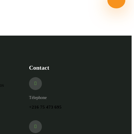
 les vacances !
Contact
nos
Télephone
+216 75 473 695